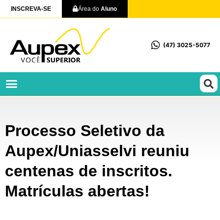
INSCREVA-SE
Área do
Aluno
(47) 3025-5077
Profissionalizantes e Técnicos
Processo Seletivo da
Aupex/Uniasselvi reuniu
centenas de inscritos.
Matrículas abertas!