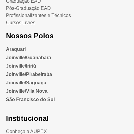
Graduação EAD
Pós-Graduação EAD
Profissionalizantes e Técnicos
Cursos Livres
Nossos Polos
Araquari
Joinville/Guanabara
Joinville/Iririú
Joinville/Pirabeiraba
Joinville/Saguaçu
Joinville/Vila Nova
São Francisco do Sul
Institucional
Conheça a AUPEX