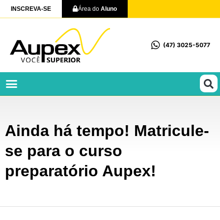
INSCREVA-SE
Área do
Aluno
(47) 3025-5077
Profissionalizantes e Técnicos
Ainda há tempo! Matricule-
se para o curso
preparatório Aupex!