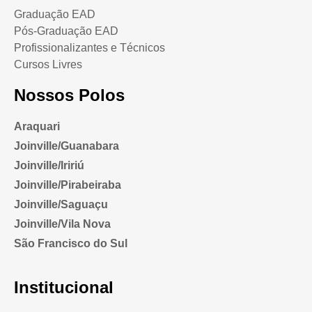
Graduação EAD
Pós-Graduação EAD
Profissionalizantes e Técnicos
Cursos Livres
Nossos Polos
Araquari
Joinville/Guanabara
Joinville/Iririú
Joinville/Pirabeiraba
Joinville/Saguaçu
Joinville/Vila Nova
São Francisco do Sul
Institucional