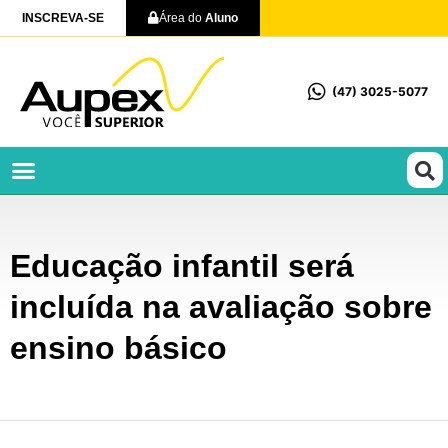
INSCREVA-SE
Área do
Aluno
(47) 3025-5077
Profissionalizantes e Técnicos
Educação infantil será
incluída na avaliação sobre
ensino básico