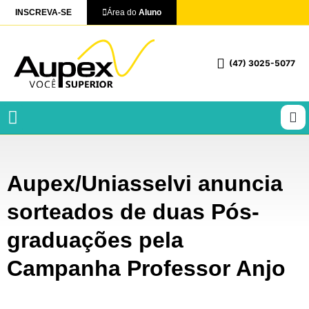
INSCREVA-SE
Área do
Aluno
(47) 3025-5077
Profissionalizantes e Técnicos
Aupex/Uniasselvi anuncia
sorteados de duas Pós-
graduações pela
Campanha Professor Anjo