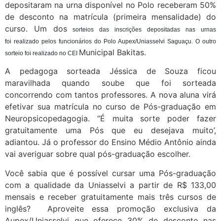
depositaram na urna disponível no Polo receberam 50%
de desconto na matrícula (primeira mensalidade) do
curso. Um dos
sorteios das inscrições depositadas nas urnas
foi realizado pelos funcionários do Polo Aupex/Uniasselvi Saguaçu. O outro
Municipal Bakitas.
sorteio foi realizado no CEI
A pedagoga sorteada Jéssica de Souza ficou
maravilhada quando soube que foi sorteada
concorrendo com tantos professores. A nova aluna virá
efetivar sua matrícula no curso de Pós-graduação em
Neuropsicopedagogia. “É muita sorte poder fazer
gratuitamente uma Pós que eu desejava muito’,
adiantou. Já o professor do Ensino Médio Antônio ainda
vai averiguar sobre qual pós-graduação escolher.
Você sabia que é possível cursar uma Pós-graduação
com a qualidade da Uniasselvi a partir de R$ 133,00
mensais e receber gratuitamente mais três cursos de
inglês? Aproveite essa promoção exclusiva da
Aupex/Uniasselvi que oferece 30% de desconto nas