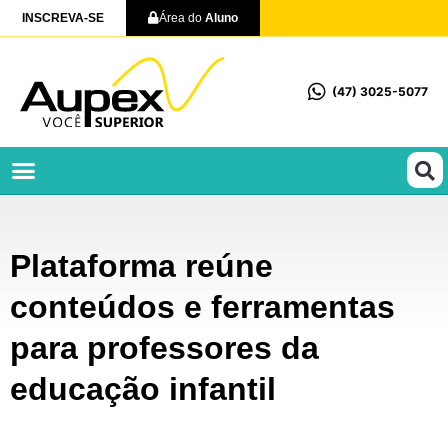
INSCREVA-SE
Área do
Aluno
(47) 3025-5077
Profissionalizantes e Técnicos
Plataforma reúne
conteúdos e ferramentas
para professores da
educação infantil