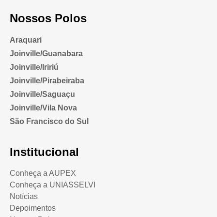
Nossos Polos
Araquari
Joinville/Guanabara
Joinville/Iririú
Joinville/Pirabeiraba
Joinville/Saguaçu
Joinville/Vila Nova
São Francisco do Sul
Institucional
Conheça a AUPEX
Conheça a UNIASSELVI
Notícias
Depoimentos