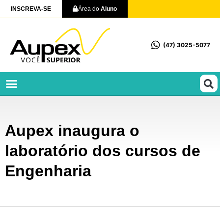
INSCREVA-SE
Área do
Aluno
(47) 3025-5077
Profissionalizantes e Técnicos
Aupex inaugura o
laboratório dos cursos de
Engenharia